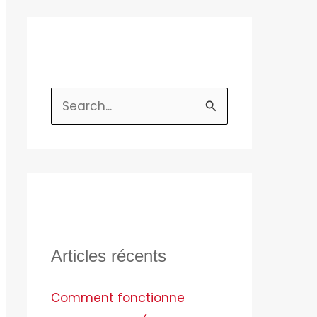
R
e
c
h
e
r
c
Articles récents
h
Comment fonctionne
e