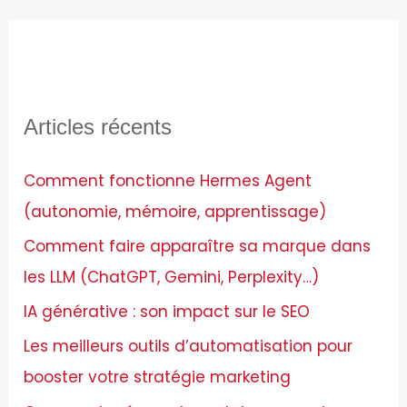
c
h
e
r
Articles récents
c
h
Comment fonctionne Hermes Agent
e
(autonomie, mémoire, apprentissage)
r
Comment faire apparaître sa marque dans
les LLM (ChatGPT, Gemini, Perplexity…)
:
IA générative : son impact sur le SEO
Les meilleurs outils d’automatisation pour
booster votre stratégie marketing